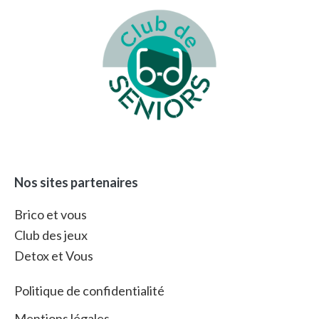
Footer
Nos sites partenaires
Brico et vous
Club des jeux
Detox et Vous
Politique de confidentialité
Mentions légales