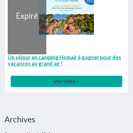
Expiré
Un séjour en camping Homair à gagner pour des
vacances au grand air !
Voir l'offre >
Barre
Archives
latérale