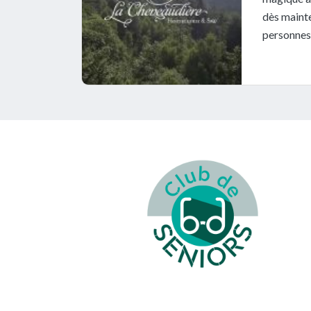
dès mainte
personnes 
Footer