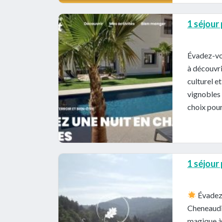
1 séjour
Évadez-vo
à découvri
culturel e
vignobles 
choix pour
1 séjour
Évadez-
Cheneaudi
magique à 