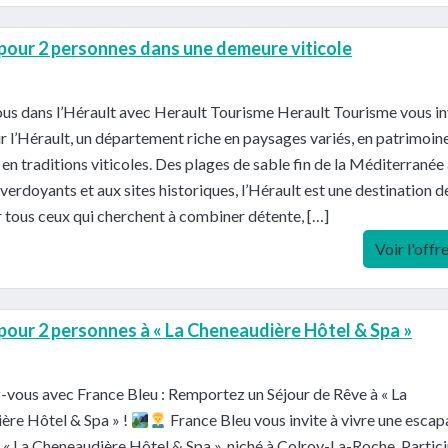
 pour 2 personnes dans une demeure viticole
us dans l’Hérault avec Herault Tourisme Herault Tourisme vous in
r l’Hérault, un département riche en paysages variés, en patrimoin
t en traditions viticoles. Des plages de sable fin de la Méditerranée
verdoyants et aux sites historiques, l’Hérault est une destination d
 tous ceux qui cherchent à combiner détente, […]
Voir l'offr
 pour 2 personnes à « La Cheneaudière Hôtel & Spa »
vous avec France Bleu : Remportez un Séjour de Rêve à « La
ère Hôtel & Spa » !
France Bleu vous invite à vivre une esca
« La Cheneaudière Hôtel & Spa », niché à Colroy-La-Roche. Partic