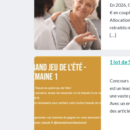
En 2026, l
€ en coupl
Allocatio
retraités 
[…]
1 lot de
Concours 
est un lea
une vaste 
Avec un en
des articl