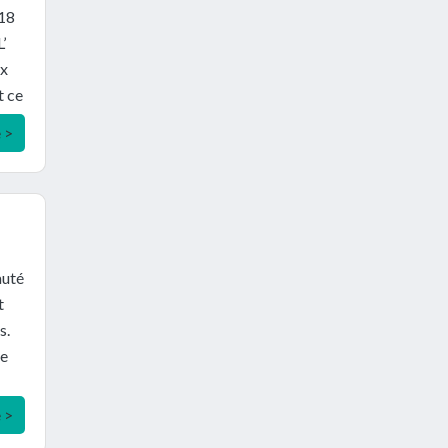
,18
’
ux
t ce
e >
auté
t
s.
se
e >