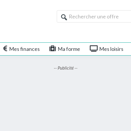
Rechercher
une
offre
Mes finances
Ma forme
Mes loisirs
-- Publicité --