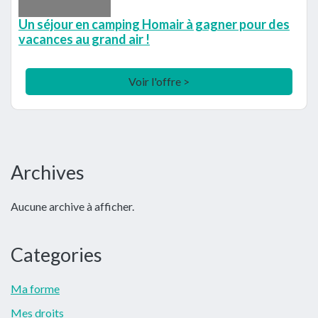
Un séjour en camping Homair à gagner pour des
vacances au grand air !
Voir l'offre >
Barre
Archives
latérale
Aucune archive à afficher.
principale
Categories
Ma forme
Mes droits