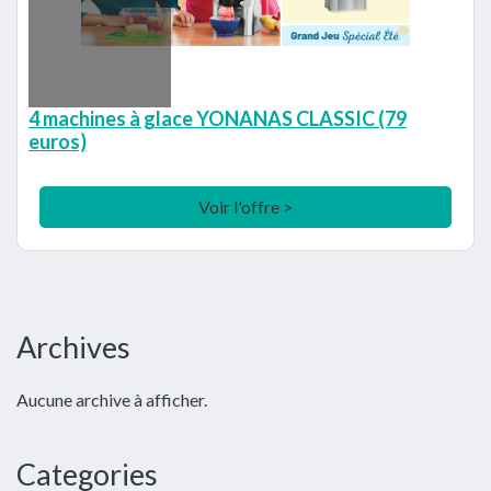
4 machines à glace YONANAS CLASSIC (79
euros)
Voir l'offre >
Barre
Archives
latérale
Aucune archive à afficher.
principale
Categories