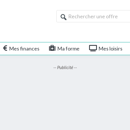
Rechercher
une
offre
Mes finances
Ma forme
Mes loisirs
-- Publicité --