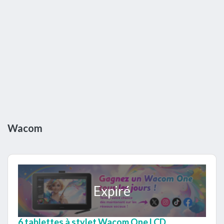
Wacom
Expiré
6 tablettes à stylet Wacom One LCD