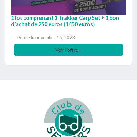
1 lot comprenant 1 Trakker Carp Set + 1 bon
d’achat de 250 euros (1450 euros)
Publié le
novembre 15, 2023
Voir l'offre >
Footer