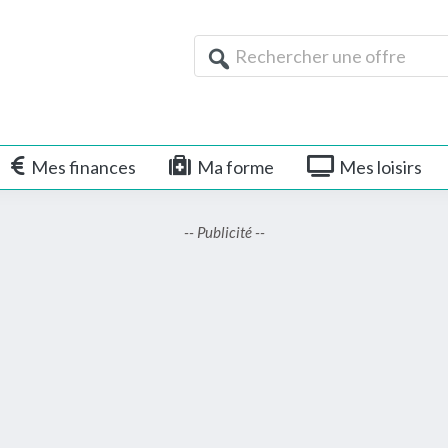
Rechercher
une
offre
Mes finances
Ma forme
Mes loisirs
-- Publicité --