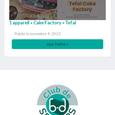
1 appareil « Cake Factory » Tefal
Publié le
novembre 9, 2023
Voir l'offre >
Footer