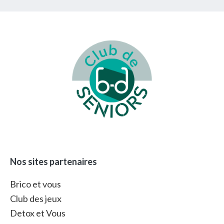
Footer
Nos sites partenaires
Brico et vous
Club des jeux
Detox et Vous