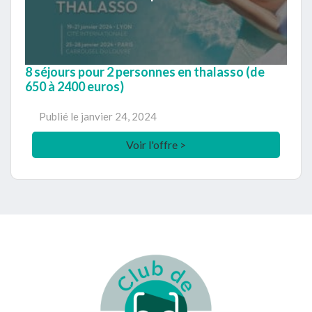
8 séjours pour 2 personnes en thalasso (de
650 à 2400 euros)
Publié le
janvier 24, 2024
Voir l'offre >
Footer