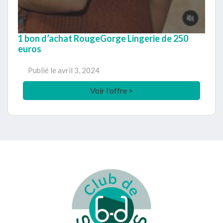
1 bon d’achat RougeGorge Lingerie de 250
euros
Publié le
avril 3, 2024
Voir l'offre >
Footer