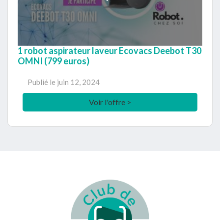
1 robot aspirateur laveur Ecovacs Deebot T30
OMNI (799 euros)
Publié le
juin 12, 2024
Voir l'offre >
Footer