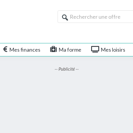
Rechercher
une
offre
Mes finances
Ma forme
Mes loisirs
-- Publicité --