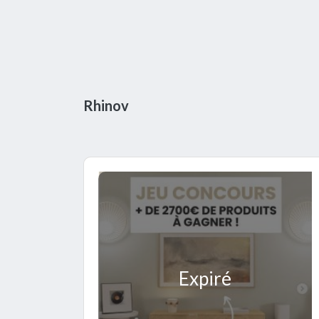
Rhinov
Expiré