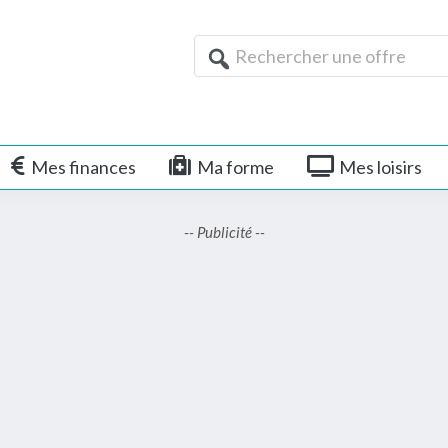
Rechercher
une
offre
Mes finances
Ma forme
Mes loisirs
-- Publicité --