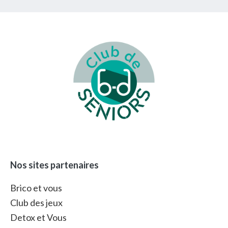
Footer
Nos sites partenaires
Brico et vous
Club des jeux
Detox et Vous