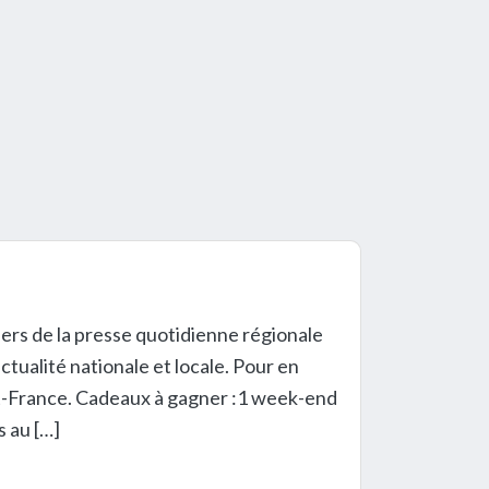
rs de la presse quotidienne régionale
tualité nationale et locale. Pour en
uest-France. Cadeaux à gagner :1 week-end
s au […]