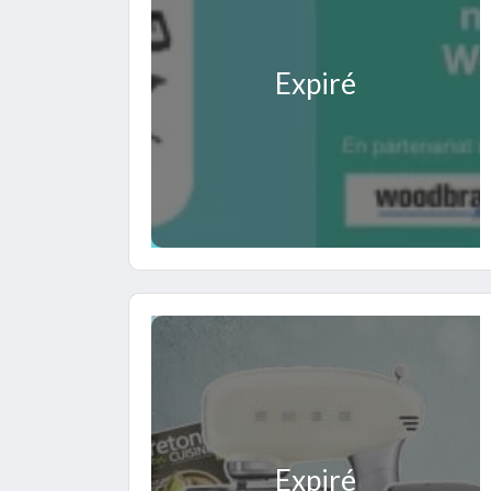
Expiré
Expiré