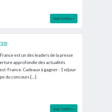
Voir l'offre >
(22)
rance est un des leaders de la presse
erture approfondie des actualités
uest-France. Cadeaux à gagner : 1 séjour
ipe du concours […]
Voir l'offre >