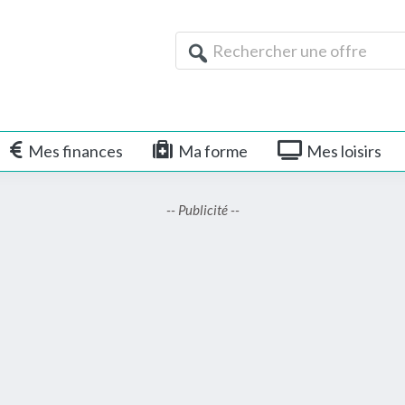
Rechercher
une
offre
Mes finances
Ma forme
Mes loisirs
-- Publicité --