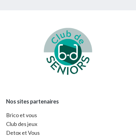
Footer
Nos sites partenaires
Brico et vous
Club des jeux
Detox et Vous