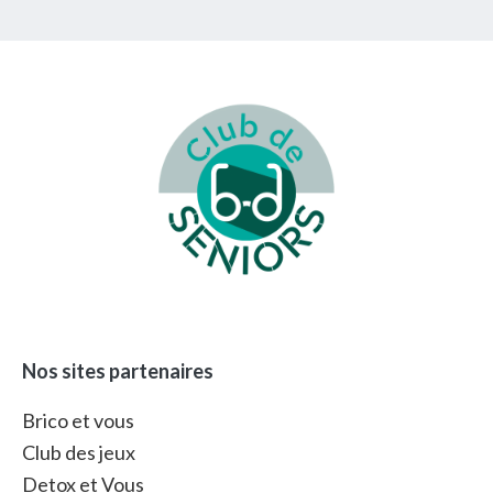
Footer
Nos sites partenaires
Brico et vous
Club des jeux
Detox et Vous