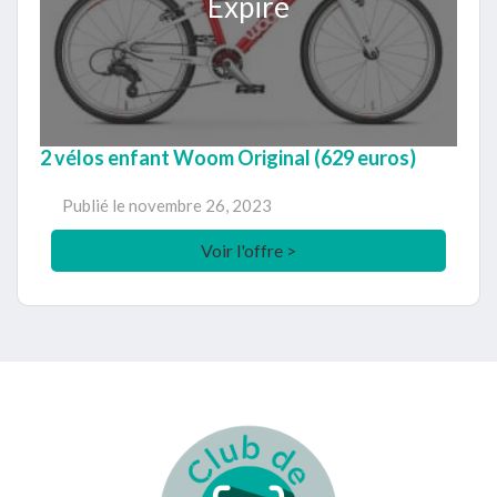
Expiré
2 vélos enfant Woom Original (629 euros)
Publié le
novembre 26, 2023
Voir l'offre >
Footer