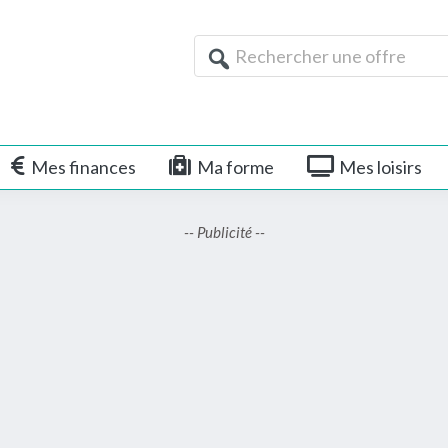
Rechercher
une
offre
Mes finances
Ma forme
Mes loisirs
-- Publicité --