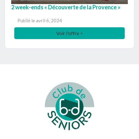
2 week-ends « Découverte de la Provence »
Publié le
avril 6, 2024
Voir l'offre >
Footer