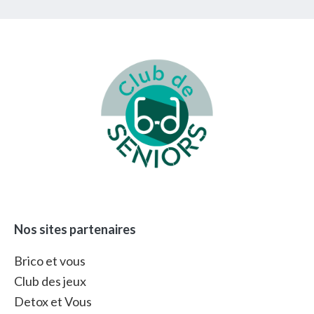
Footer
Nos sites partenaires
Brico et vous
Club des jeux
Detox et Vous