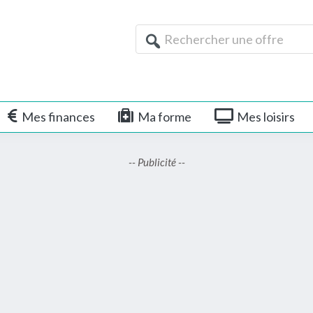
Rechercher
une
offre
Mes finances
Ma forme
Mes loisirs
-- Publicité --