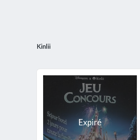
Kinlii
Expiré