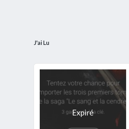
J'ai Lu
Expiré