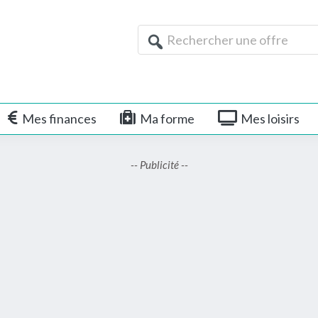
Rechercher
une
offre
Mes finances
Ma forme
Mes loisirs
-- Publicité --