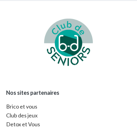
Footer
Nos sites partenaires
Brico et vous
Club des jeux
Detox et Vous