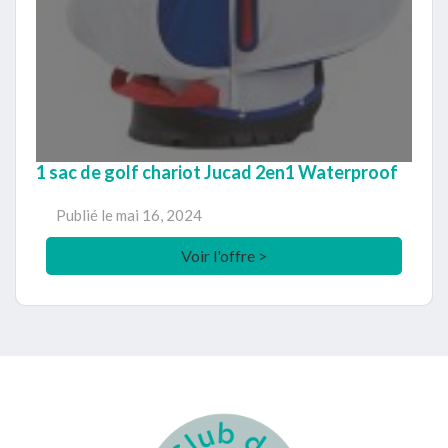
1 sac de golf chariot Jucad 2en1 Waterproof
Publié le
mai 16, 2024
Voir l'offre >
Footer