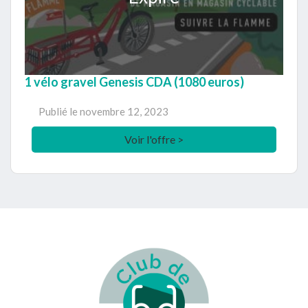
1 vélo gravel Genesis CDA (1080 euros)
Publié le
novembre 12, 2023
Voir l'offre >
Footer