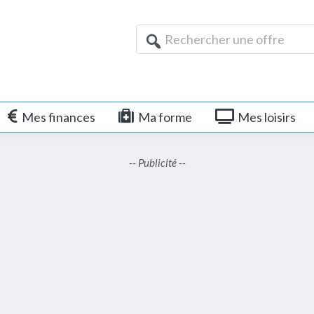
Rechercher
une
offre
Mes finances
Ma forme
Mes loisirs
-- Publicité --