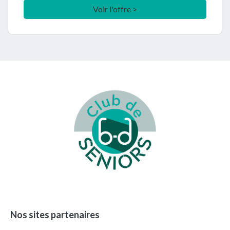
Voir l'offre >
Footer
Nos sites partenaires