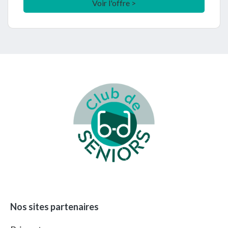
Voir l'offre >
Footer
Nos sites partenaires