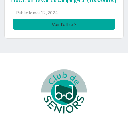
1 location de van ou camping-car (1000 euros)
Publié le
mai 12, 2024
Voir l'offre >
Footer