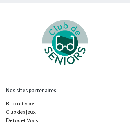
Footer
Nos sites partenaires
Brico et vous
Club des jeux
Detox et Vous